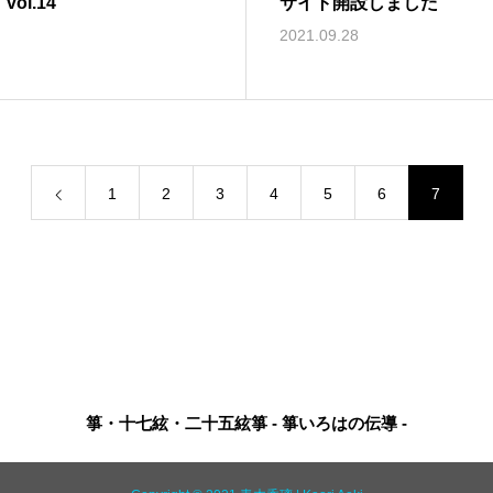
l.14
サイト開設しました
2021.09.28
1
2
3
4
5
6
7
箏・十七絃・二十五絃箏 - 箏いろはの伝導 -