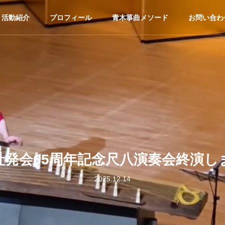
活動紹介
プロフィール
青木箏曲メソード
お問い合わ
社発会65周年記念尺八演奏会終演し
2025.12.14