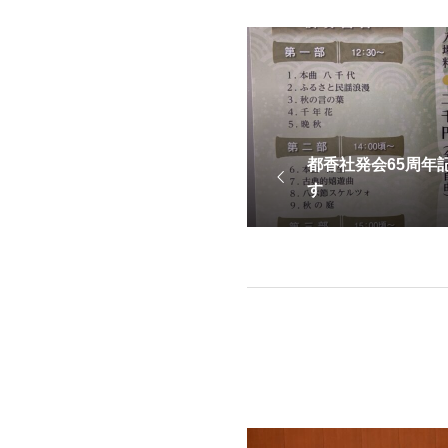
都香社発会65周年
す